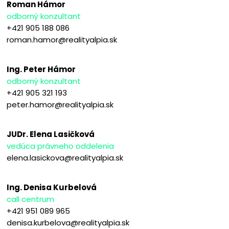
Roman Hámor
odborný konzultant
+421 905 188 086
roman.hamor@realityalpia.sk
Ing. Peter Hámor
odborný konzultant
+421 905 321 193
peter.hamor@realityalpia.sk
JUDr. Elena Lasičková
vedúca právneho oddelenia
elena.lasickova@realityalpia.sk
Ing. Denisa Kurbelová
call centrum
+421 951 089 965
denisa.kurbelova@realityalpia.sk