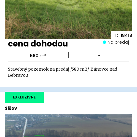
ID:
18418
cena dohodou
Na predaj
|
580
m²
-
Stavebný pozemok na predaj /580 m2/, Bánovce nad
Bebravou
EXKLUZÍVNE
Šišov