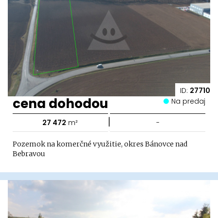
ID:
27710
cena dohodou
Na predaj
|
27 472
m²
-
Pozemok na komerčné využitie, okres Bánovce nad
Bebravou