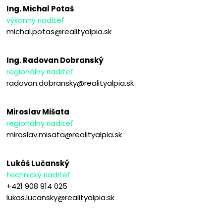
Ing. Michal Potaš
výkonný riaditeľ
michal.potas@realityalpia.sk
Ing. Radovan Dobranský
regionálny riaditeľ
radovan.dobransky@realityalpia.sk
Miroslav Mišata
regionálny riaditeľ
miroslav.misata@realityalpia.sk
Lukáš Lučanský
technický riaditeľ
+421 908 914 025
lukas.lucansky@realityalpia.sk