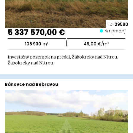
ID:
29590
5 337 570,00 €
Na predaj
|
108 930
m²
49,00
€/m²
Investičný pozemok na predaj, Žabokreky nad Nitrou,
Žabokreky nad Nitrou
Bánovce nad Bebravou