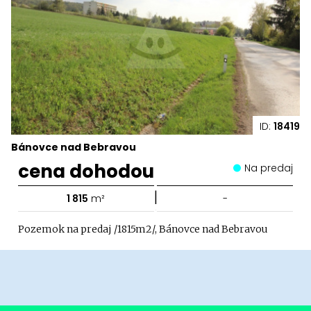
ID:
18419
Bánovce nad Bebravou
cena dohodou
Na predaj
|
1 815
m²
-
Pozemok na predaj /1815m2/, Bánovce nad Bebravou