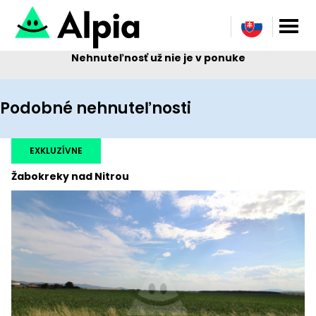
Nehnuteľnosť už nie je v ponuke
Podobné nehnuteľnosti
EXKLUZÍVNE
Žabokreky nad Nitrou