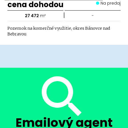
cena dohodou
Na predaj
|
27 472
m²
-
Pozemok na komerčné využitie, okres Bánovce nad
Bebravou
Emailový agent