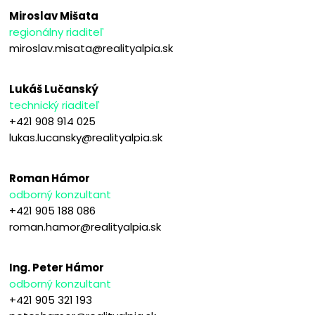
Miroslav Mišata
regionálny riaditeľ
miroslav.misata@realityalpia.sk
Lukáš Lučanský
technický riaditeľ
+421 908 914 025
lukas.lucansky@realityalpia.sk
Roman Hámor
odborný konzultant
+421 905 188 086
roman.hamor@realityalpia.sk
Ing. Peter Hámor
odborný konzultant
+421 905 321 193