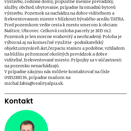
výstavbu, rodinné domy, prípustné menšie prevádzky,
služby, obchod, ubytovanie, prípadne hromadnú bytovú
výstavbu. Pozemok sa nachádza na dobre viditeľnom a
frekventovanom mieste v blízkosti bývalého areálu TATRA.
Pred pozemkom vedie cesta k mestu smerom k obciam
Naštice, Uhrovec. Celková rozloha parcely je 1815 m2.
Pozemok je len mierne svahovitý a neohradený. Poloha je
výborná aj na komerčné využitie -podnikateľský
objekt,umyváreň áut,čerpaciu stanicu a podobne, vzhľadom
na bližšiu prítomnosť okolitých prevádzok a dobre
viditeľné, frekventované miesto. Prípojky sa v súčastnosti
na pozemku nenachádzajú.
V prípadne záujmu nás môžete kontaktovať na čísle
0915288136, prípadne mailom na
michal.fabis@realityalpia.sk.
Kontakt