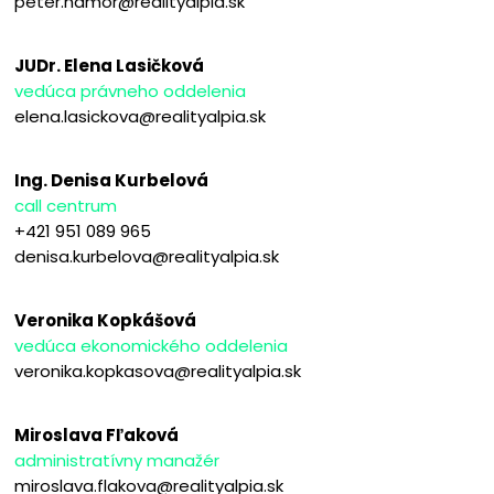
peter.hamor@realityalpia.sk
JUDr. Elena Lasičková
vedúca právneho oddelenia
elena.lasickova@realityalpia.sk
Ing. Denisa Kurbelová
call centrum
+421 951 089 965
denisa.kurbelova@realityalpia.sk
Veronika Kopkášová
vedúca ekonomického oddelenia
veronika.kopkasova@realityalpia.sk
Miroslava Fľaková
administratívny manažér
miroslava.flakova@realityalpia.sk