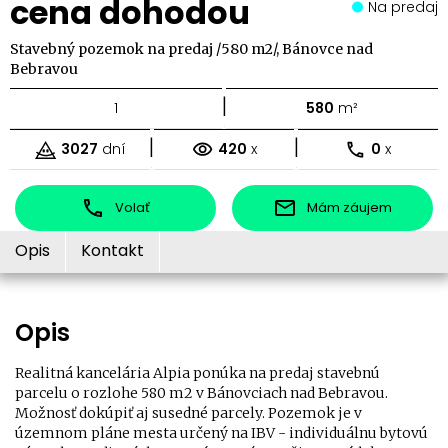
cena dohodou
Na predaj
Stavebný pozemok na predaj /580 m2/, Bánovce nad
Bebravou
|
1
580
m²
|
|
3027
dní
420
x
0
x
Volať
Mám záujem
Opis
Kontakt
Opis
Realitná kancelária Alpia ponúka na predaj stavebnú
parcelu o rozlohe 580 m2 v Bánovciach nad Bebravou
.
Možnosť dokúpiť aj susedné parcely. Pozemok je v
územnom pláne mesta určený na
IBV - individuálnu bytovú