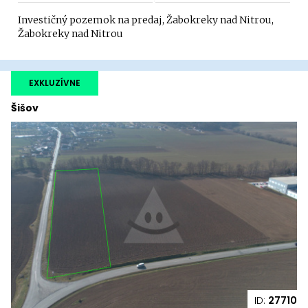
Investičný pozemok na predaj, Žabokreky nad Nitrou,
Žabokreky nad Nitrou
EXKLUZÍVNE
Šišov
ID:
27710