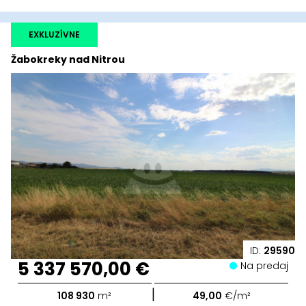
EXKLUZÍVNE
Žabokreky nad Nitrou
ID:
29590
5 337 570,00 €
Na predaj
|
108 930
m²
49,00
€/m²