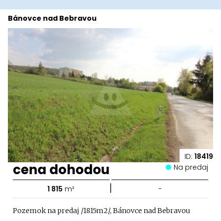
Bánovce nad Bebravou
ID:
18419
cena dohodou
Na predaj
|
1 815
m²
-
Pozemok na predaj /1815m2/, Bánovce nad Bebravou