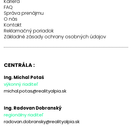
Kariéra
FAQ
Správa prenájmu
O nás
Kontakt
Reklamačný poriadok
Základné zásady ochrany osobných údajov
CENTRÁLA :
Ing. Michal Potaš
výkonný riaditeľ
michal.potas@realityalpia.sk
Ing. Radovan Dobranský
regionálny riaditeľ
radovan.dobransky@realityalpia.sk