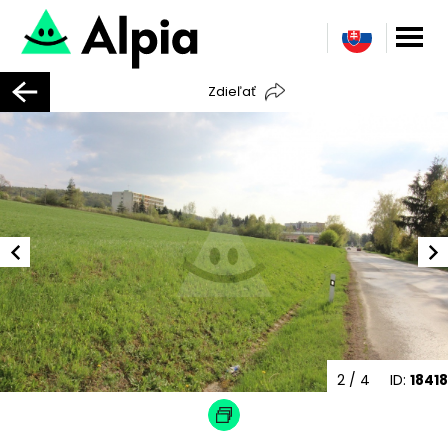
Zdieľať
2
/ 4
ID:
18418