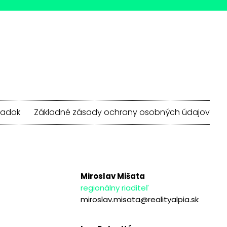
iadok
Základné zásady ochrany osobných údajov
Miroslav Mišata
regionálny riaditeľ
miroslav.misata@realityalpia.sk