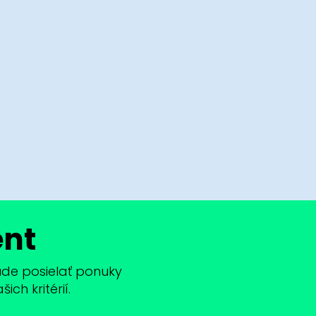
ent
bude posielať ponuky
ch kritérií.