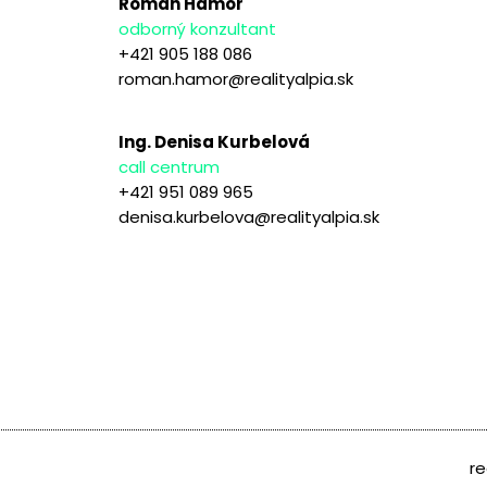
Roman Hámor
odborný konzultant
+421 905 188 086
roman.hamor@realityalpia.sk
Ing. Denisa Kurbelová
call centrum
+421 951 089 965
denisa.kurbelova@realityalpia.sk
re