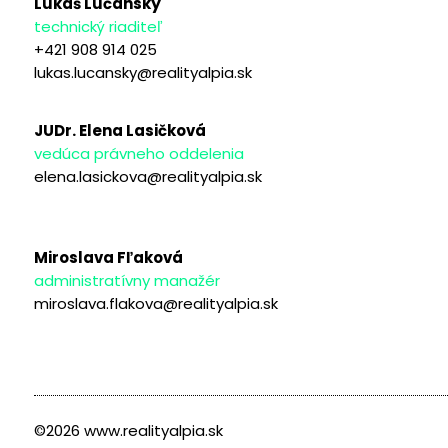
Lukáš Lučanský
technický riaditeľ
+421 908 914 025
lukas.lucansky@realityalpia.sk
JUDr. Elena Lasičková
vedúca právneho oddelenia
elena.lasickova@realityalpia.sk
Miroslava Fľaková
administratívny manažér
miroslava.flakova@realityalpia.sk
©2026 www.realityalpia.sk