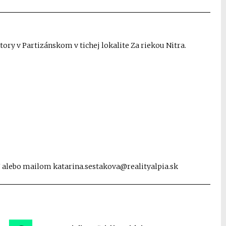
ory v Partizánskom v tichej lokalite Za riekou Nitra.
47 alebo mailom katarina.sestakova@realityalpia.sk