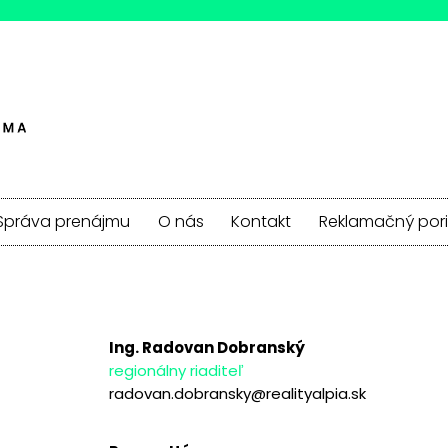
Správa prenájmu
O nás
Kontakt
Reklamačný por
Ing. Radovan Dobranský
regionálny riaditeľ
radovan.dobransky@realityalpia.sk