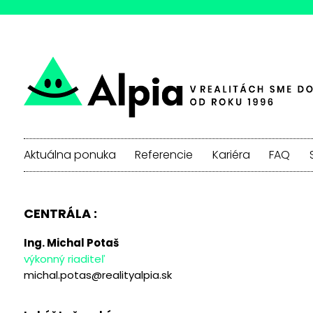
Aktuálna ponuka
Referencie
Kariéra
FAQ
CENTRÁLA :
Ing. Michal Potaš
výkonný riaditeľ
michal.potas@realityalpia.sk