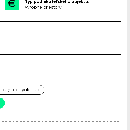
Typ podnikateľského objektu:
výrobné priestory
abis@realityalpia.sk
a