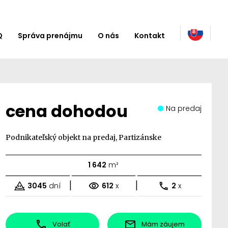
Q
Správa prenájmu
O nás
Kontakt
cena dohodou
Na predaj
Podnikateľský objekt na predaj, Partizánske
1 642
m²
|
|
3045
dní
612
x
2
x
Volať
Mám záujem