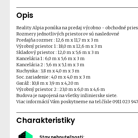
Opis
Reality Alpia ponúka na predaj výrobno - obchodné priest
Rozmery jednotlivých priestorov sú nasledovné
Predajňa rozmer : 12,6 m x 11,7 m x 3 m
Výrobný priestor 1 : 18,0 m x 12,6 m x 3 m
Skladový priestor : 12,0 m x 5,6 m x 3 m
Kancelária 1 : 6,0 m x 5,6 m x 3 m
Kancelária 2 : 5,6 m x 5,1 m x 3 m
Kuchynka : 3,8 m x 4,0 m x 3 m
Soc. zariadenie : 4,0 m x 4,0 m x 3 m
Garáž : 10,8 m x 3,9 m x 4,20 m
Výrobný priestor 2 : 23,0 m x 6,0 m x 4,6 m
Budova je napojená na všetky inžinierske siete.
Viac informácií Vám poskytneme na tel.čísle 0911 023 9
Charakteristiky
Stav nehnuteľnosti: