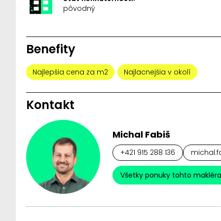
pôvodný
Benefity
Najlepšia cena za m2
Najlacnejšia v okolí
Kontakt
Michal Fabiš
+421 915 288 136
michal.f
Všetky ponuky tohto maklér