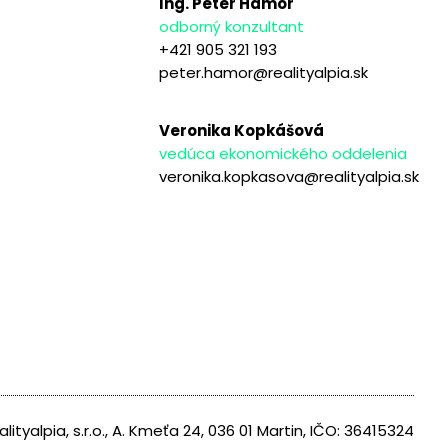
Ing. Peter Hámor
odborný konzultant
+421 905 321 193
peter.hamor@realityalpia.sk
Veronika Kopkášová
vedúca ekonomického oddelenia
veronika.kopkasova@realityalpia.sk
alityalpia, s.r.o., A. Kmeťa 24, 036 01 Martin, IČO: 36415324