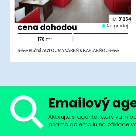
ID:
31254
cena dohodou
Na predaj
|
178
m²
-
☕☕☕Ručná AUTOUMYVÁREŇ s KAVIARŇOU☕☕☕
Emailový ag
Aktivujte si agenta, ktorý vam 
priamo do emailu na základe vaši