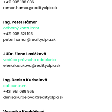
+421 905 188 086
roman.hamor@realityalpia.sk
Ing. Peter Hámor
odborný konzultant
+421 905 321 193
peter.hamor@realityalpia.sk
JUDr. Elena Lasičková
vedúca právneho oddelenia
elena.lasickova@realityalpia.sk
Ing. Denisa Kurbelová
call centrum
+421 951 089 965
denisa.kurbelova@realityalpia.sk
Veronika Kopkášová