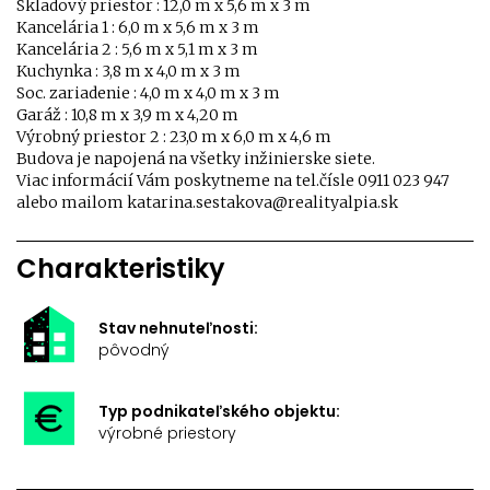
Skladový priestor : 12,0 m x 5,6 m x 3 m
Kancelária 1 : 6,0 m x 5,6 m x 3 m
Kancelária 2 : 5,6 m x 5,1 m x 3 m
Kuchynka : 3,8 m x 4,0 m x 3 m
Soc. zariadenie : 4,0 m x 4,0 m x 3 m
Garáž : 10,8 m x 3,9 m x 4,20 m
Výrobný priestor 2 : 23,0 m x 6,0 m x 4,6 m
Budova je napojená na všetky inžinierske siete.
Viac informácií Vám poskytneme na tel.čísle 0911 023 947
alebo mailom katarina.sestakova@realityalpia.sk
Charakteristiky
Stav nehnuteľnosti:
pôvodný
Typ podnikateľského objektu:
výrobné priestory