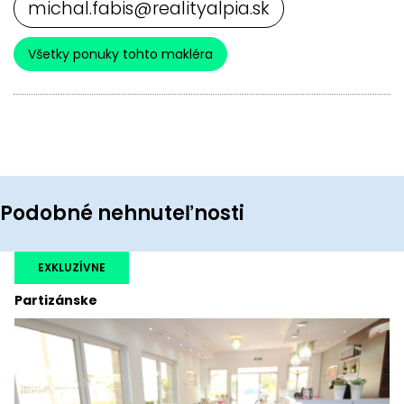
michal.fabis@realityalpia.sk
Všetky ponuky tohto makléra
Podobné nehnuteľnosti
EXKLUZÍVNE
Partizánske