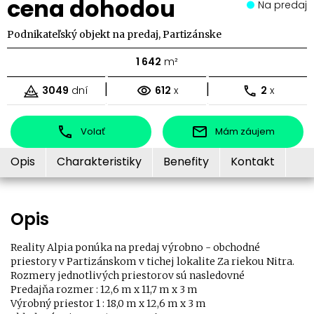
cena dohodou
Na predaj
Podnikateľský objekt na predaj, Partizánske
1 642
m²
|
|
3049
dní
612
x
2
x
Volať
Mám záujem
Opis
Charakteristiky
Benefity
Kontakt
Opis
Reality Alpia ponúka na predaj výrobno - obchodné
priestory v Partizánskom v tichej lokalite Za riekou Nitra.
Rozmery jednotlivých priestorov sú nasledovné
Predajňa rozmer : 12,6 m x 11,7 m x 3 m
Výrobný priestor 1 : 18,0 m x 12,6 m x 3 m