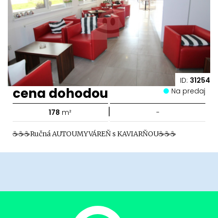
ID:
31254
cena dohodou
Na predaj
|
178
m²
-
☕☕☕Ručná AUTOUMYVÁREŇ s KAVIARŇOU☕☕☕