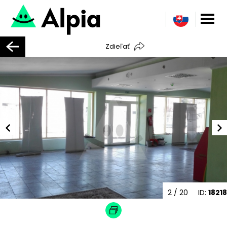
Zdieľať
2
/ 20
ID:
18218