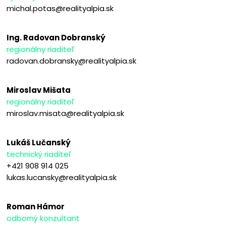
michal.potas@realityalpia.sk
Ing. Radovan Dobranský
regionálny riaditeľ
radovan.dobransky@realityalpia.sk
Miroslav Mišata
regionálny riaditeľ
miroslav.misata@realityalpia.sk
Lukáš Lučanský
technický riaditeľ
+421 908 914 025
lukas.lucansky@realityalpia.sk
Roman Hámor
odborný konzultant