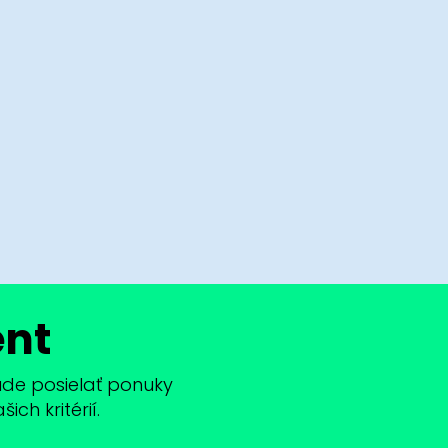
ent
bude posielať ponuky
ch kritérií.