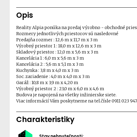
Opis
Reality Alpia ponúka na predaj výrobno - obchodné priest
Rozmery jednotlivých priestorov sú nasledovné
Predajňa rozmer : 12,6 m x 11,7 m x 3 m
Výrobný priestor 1 : 18,0 m x 12,6 m x 3 m
Skladový priestor : 12,0 m x 5,6 m x 3 m
Kancelária 1 : 6,0 m x 5,6 m x 3 m
Kancelária 2 : 5,6 m x 5,1 m x 3 m
Kuchynka : 3,8 m x 4,0 m x 3 m
Soc. zariadenie : 4,0 m x 4,0 m x 3 m
Garáž : 10,8 m x 3,9 m x 4,20 m
Výrobný priestor 2 : 23,0 m x 6,0 m x 4,6 m
Budova je napojená na všetky inžinierske siete.
Viac informácií Vám poskytneme na tel.čísle 0911 023 9
Charakteristiky
Stav nehnuteľnosti: