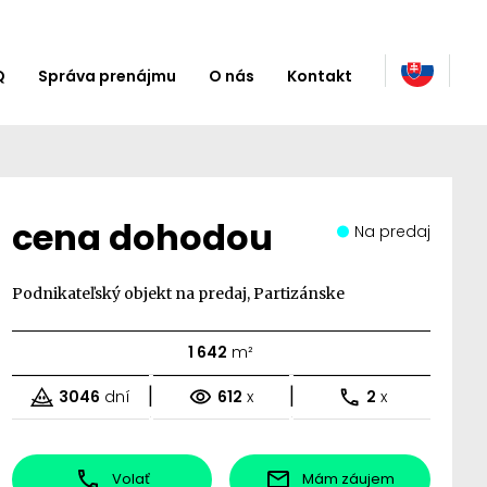
Q
Správa prenájmu
O nás
Kontakt
cena dohodou
Na predaj
Podnikateľský objekt na predaj, Partizánske
1 642
m²
|
|
3046
dní
612
x
2
x
Volať
Mám záujem