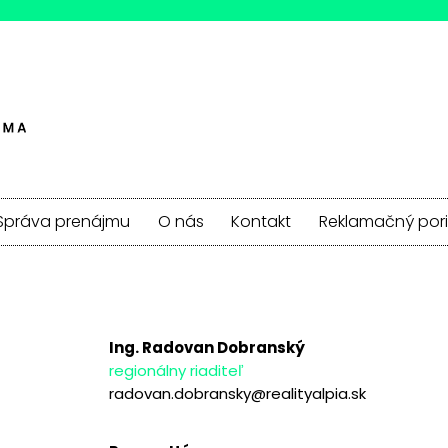
Správa prenájmu
O nás
Kontakt
Reklamačný por
Ing. Radovan Dobranský
regionálny riaditeľ
radovan.dobransky@realityalpia.sk