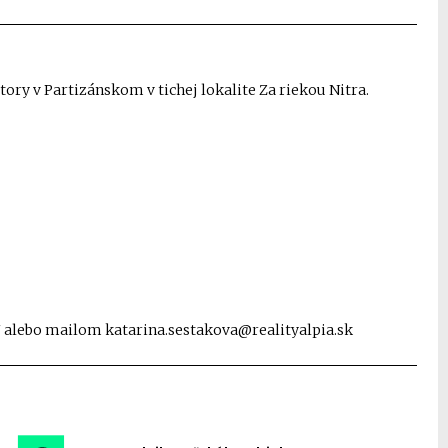
ory v Partizánskom v tichej lokalite Za riekou Nitra.
47 alebo mailom katarina.sestakova@realityalpia.sk