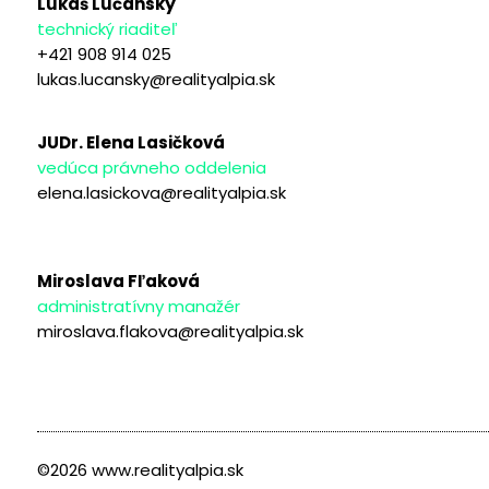
Lukáš Lučanský
technický riaditeľ
+421 908 914 025
lukas.lucansky@realityalpia.sk
JUDr. Elena Lasičková
vedúca právneho oddelenia
elena.lasickova@realityalpia.sk
Miroslava Fľaková
administratívny manažér
miroslava.flakova@realityalpia.sk
©2026 www.realityalpia.sk