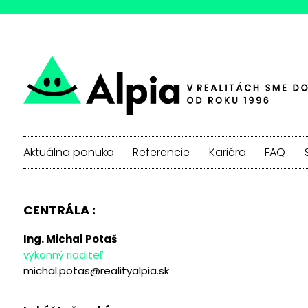
Aktuálna ponuka
Referencie
Kariéra
FAQ
CENTRÁLA :
Ing. Michal Potaš
výkonný riaditeľ
michal.potas@realityalpia.sk