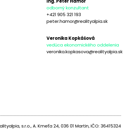
Ing. Peter Hámor
odborný konzultant
+421 905 321 193
peter.hamor@realityalpia.sk
Veronika Kopkášová
vedúca ekonomického oddelenia
veronika.kopkasova@realityalpia.sk
alityalpia, s.r.o., A. Kmeťa 24, 036 01 Martin, IČO: 36415324