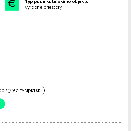
Typ podnikateľského objektu:
výrobné priestory
abis@realityalpia.sk
a