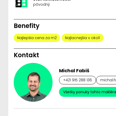
pôvodný
Benefity
Najlepšia cena za m2
Najlacnejšia v okolí
Kontakt
Michal Fabiš
+421 915 288 136
michal.f
Všetky ponuky tohto maklér