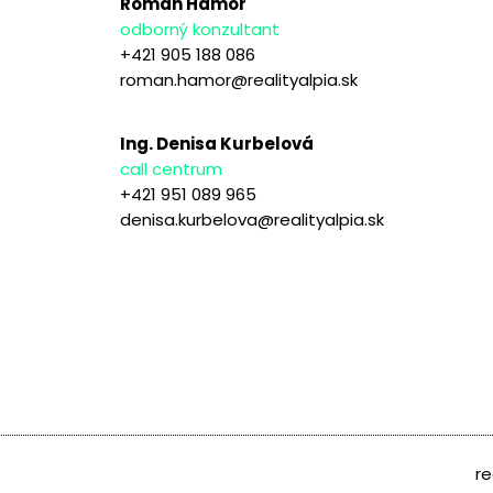
Roman Hámor
odborný konzultant
+421 905 188 086
roman.hamor@realityalpia.sk
Ing. Denisa Kurbelová
call centrum
+421 951 089 965
denisa.kurbelova@realityalpia.sk
re