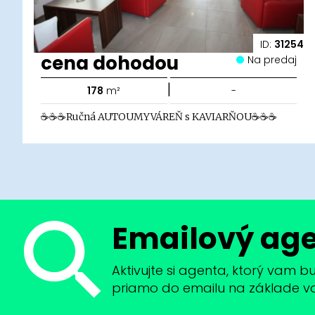
ID:
31254
cena dohodou
Na predaj
|
178
m²
-
☕☕☕Ručná AUTOUMYVÁREŇ s KAVIARŇOU☕☕☕
Emailový ag
Aktivujte si agenta, ktorý vam 
priamo do emailu na základe vaši