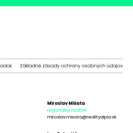
iadok
Základné zásady ochrany osobných údajov
Miroslav Mišata
regionálny riaditeľ
miroslav.misata@realityalpia.sk