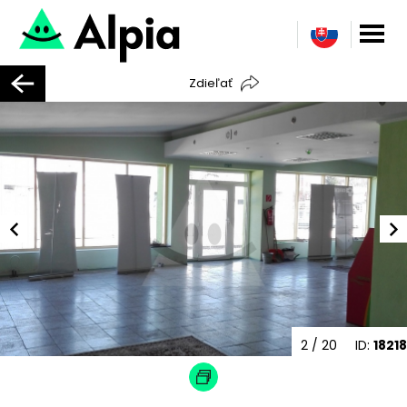
Zdieľať
2
/ 20
ID:
18218