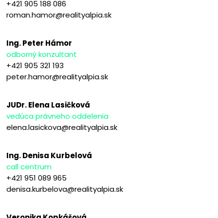
+421 905 188 086
roman.hamor@realityalpia.sk
Ing. Peter Hámor
odborný konzultant
+421 905 321 193
peter.hamor@realityalpia.sk
JUDr. Elena Lasičková
vedúca právneho oddelenia
elena.lasickova@realityalpia.sk
Ing. Denisa Kurbelová
call centrum
+421 951 089 965
denisa.kurbelova@realityalpia.sk
Veronika Kopkášová