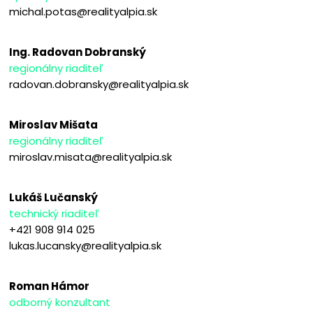
michal.potas@realityalpia.sk
Ing. Radovan Dobranský
regionálny riaditeľ
radovan.dobransky@realityalpia.sk
Miroslav Mišata
regionálny riaditeľ
miroslav.misata@realityalpia.sk
Lukáš Lučanský
technický riaditeľ
+421 908 914 025
lukas.lucansky@realityalpia.sk
Roman Hámor
odborný konzultant