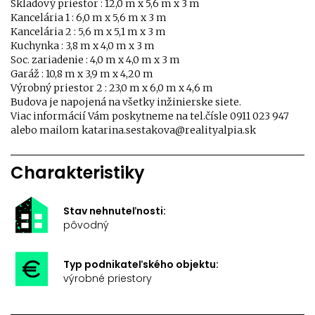
Skladový priestor : 12,0 m x 5,6 m x 3 m
Kancelária 1 : 6,0 m x 5,6 m x 3 m
Kancelária 2 : 5,6 m x 5,1 m x 3 m
Kuchynka : 3,8 m x 4,0 m x 3 m
Soc. zariadenie : 4,0 m x 4,0 m x 3 m
Garáž : 10,8 m x 3,9 m x 4,20 m
Výrobný priestor 2 : 23,0 m x 6,0 m x 4,6 m
Budova je napojená na všetky inžinierske siete.
Viac informácií Vám poskytneme na tel.čísle 0911 023 947
alebo mailom katarina.sestakova@realityalpia.sk
Charakteristiky
Stav nehnuteľnosti:
pôvodný
Typ podnikateľského objektu:
výrobné priestory