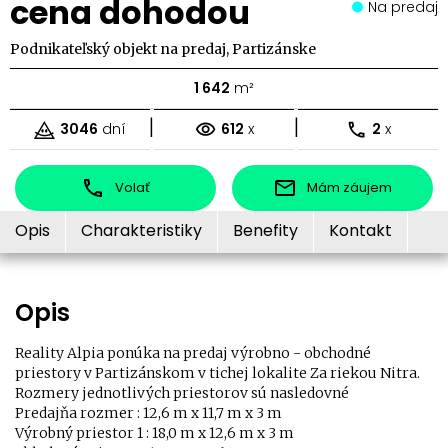
cena dohodou
Na predaj
Podnikateľský objekt na predaj, Partizánske
1 642
m²
|
|
3046
dní
612
x
2
x
Volať
Mám záujem
Opis
Charakteristiky
Benefity
Kontakt
Opis
Reality Alpia ponúka na predaj výrobno - obchodné
priestory v Partizánskom v tichej lokalite Za riekou Nitra.
Rozmery jednotlivých priestorov sú nasledovné
Predajňa rozmer : 12,6 m x 11,7 m x 3 m
Výrobný priestor 1 : 18,0 m x 12,6 m x 3 m