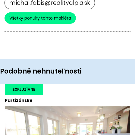
michal.fabis@realityalpia.sk
Všetky ponuky tohto makléra
Podobné nehnuteľnosti
EXKLUZÍVNE
Partizánske