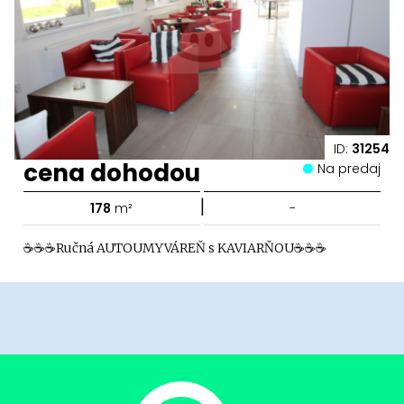
ID:
31254
cena dohodou
Na predaj
|
178
m²
-
☕☕☕Ručná AUTOUMYVÁREŇ s KAVIARŇOU☕☕☕