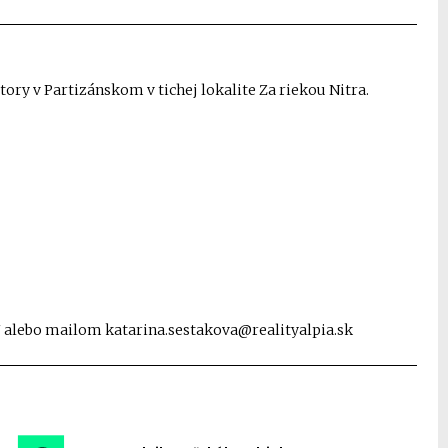
ory v Partizánskom v tichej lokalite Za riekou Nitra.
47 alebo mailom katarina.sestakova@realityalpia.sk