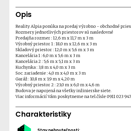
Opis
Reality Alpia ponúka na predaj výrobno - obchodné priest
Rozmery jednotlivých priestorov sú nasledovné
Predajňa rozmer : 12,6 m x 11,7 m x 3 m
Výrobný priestor 1 : 18,0 m x 12,6 m x 3 m
Skladový priestor : 12,0 m x 5,6 m x 3 m
Kancelária 1 : 6,0 m x 5,6 m x 3 m
Kancelária 2 : 5,6 m x 5,1 m x 3 m
Kuchynka : 3,8 m x 4,0 m x 3 m
Soc. zariadenie : 4,0 m x 4,0 m x 3 m
Garáž : 10,8 m x 3,9 m x 4,20 m
Výrobný priestor 2 : 23,0 m x 6,0 m x 4,6 m
Budova je napojená na všetky inžinierske siete.
Viac informácií Vám poskytneme na tel.čísle 0911 023 9
Charakteristiky
Stav nehnuteľnosti: