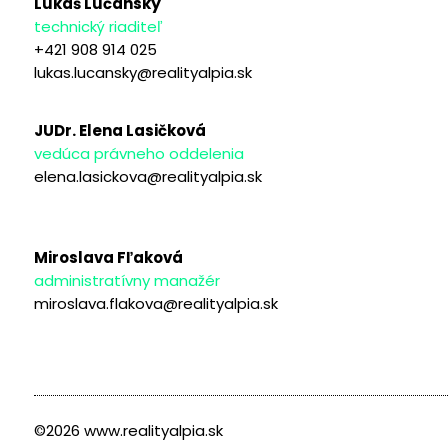
Lukáš Lučanský
technický riaditeľ
+421 908 914 025
lukas.lucansky@realityalpia.sk
JUDr. Elena Lasičková
vedúca právneho oddelenia
elena.lasickova@realityalpia.sk
Miroslava Fľaková
administratívny manažér
miroslava.flakova@realityalpia.sk
©2026 www.realityalpia.sk