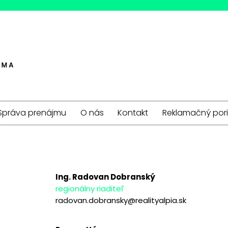
Správa prenájmu
O nás
Kontakt
Reklamačný por
Ing. Radovan Dobranský
regionálny riaditeľ
radovan.dobransky@realityalpia.sk