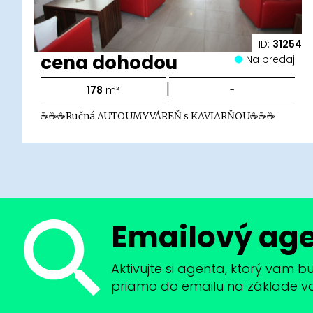
ID:
31254
cena dohodou
Na predaj
|
178
m²
-
☕☕☕Ručná AUTOUMYVÁREŇ s KAVIARŇOU☕☕☕
Emailový ag
Aktivujte si agenta, ktorý vam 
priamo do emailu na základe vaši