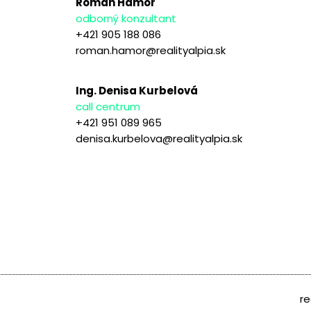
Roman Hámor
odborný konzultant
+421 905 188 086
roman.hamor@realityalpia.sk
Ing. Denisa Kurbelová
call centrum
+421 951 089 965
denisa.kurbelova@realityalpia.sk
re