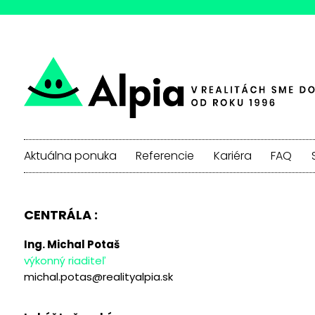
Aktuálna ponuka
Referencie
Kariéra
FAQ
CENTRÁLA :
Ing. Michal Potaš
výkonný riaditeľ
michal.potas@realityalpia.sk