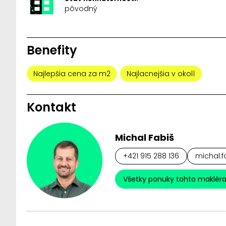
pôvodný
Benefity
Najlepšia cena za m2
Najlacnejšia v okolí
Kontakt
Michal Fabiš
+421 915 288 136
michal.f
Všetky ponuky tohto maklér