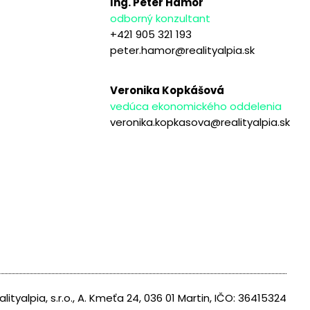
Ing. Peter Hámor
odborný konzultant
+421 905 321 193
peter.hamor@realityalpia.sk
Veronika Kopkášová
vedúca ekonomického oddelenia
veronika.kopkasova@realityalpia.sk
alityalpia, s.r.o., A. Kmeťa 24, 036 01 Martin, IČO: 36415324