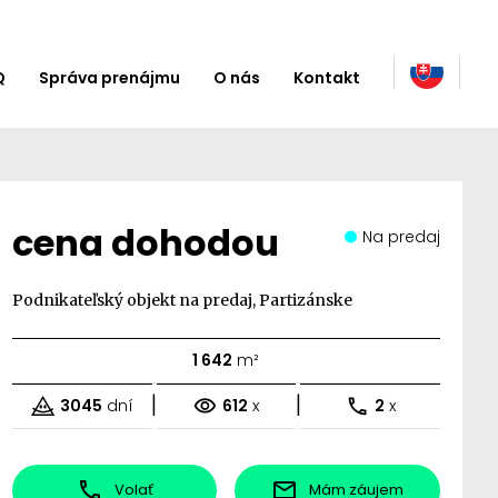
Q
Správa prenájmu
O nás
Kontakt
cena dohodou
Na predaj
Podnikateľský objekt na predaj, Partizánske
1 642
m²
|
|
3045
dní
612
x
2
x
Volať
Mám záujem