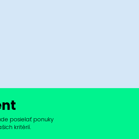
ent
bude posielať ponuky
ch kritérií.