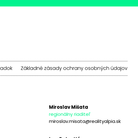
iadok
Základné zásady ochrany osobných údajov
Miroslav Mišata
regionálny riaditeľ
miroslav.misata@realityalpia.sk