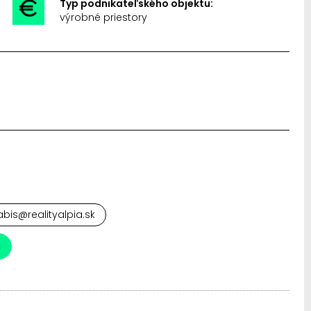
Typ podnikateľského objektu:
výrobné priestory
abis@realityalpia.sk
a